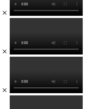
×
×
×