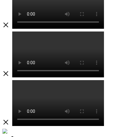
×
×
×