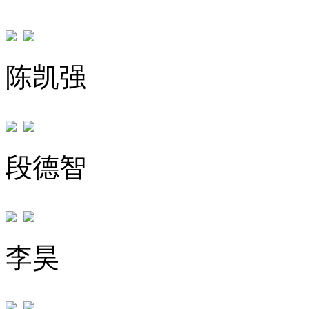
陈凯强
段德智
李昊