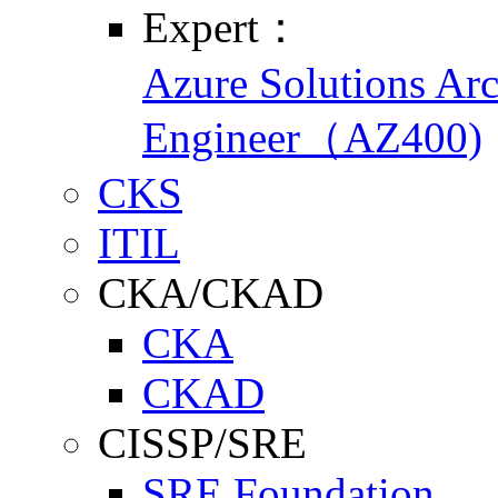
Expert：
Azure Solutions Ar
Engineer（AZ400)
CKS
ITIL
CKA/CKAD
CKA
CKAD
CISSP/SRE
SRE Foundation