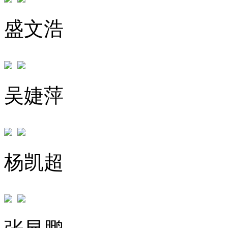
盛文浩
吴婕萍
杨凯超