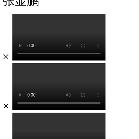
张显鹏
×
×