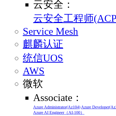
云安全：
云安全工程师(ACP
Service Mesh
麒麟认证
统信UOS
AWS
微软
Associate：
Azure Administrator(Az104)
Azure Developer(Az
Azure AI Engineer（AI-100）